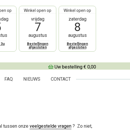
pen op
Winkel open op
Winkel open op
sdag
vrijdag
zaterdag
5
7
8
stus
augustus
augustus
13u
Bestellingen
Bestellingen
afgesloten
afgesloten
Uw bestelling € 0,00
FAQ
NIEUWS
CONTACT
al tussen onze
veelgestelde vragen
? Zo niet,