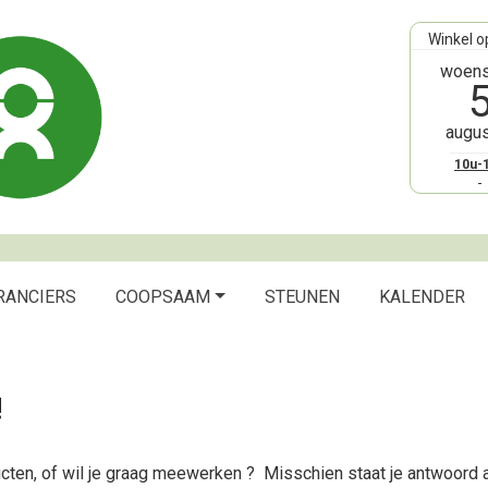
Winkel o
woen
augu
MISSIE
10u-
DUURZAAM CONSUMEREN
LOCATIE
RANCIERS
COOPSAAM
STEUNEN
KALENDER
BESTUUR
!
ten, of wil je graag meewerken ? Misschien staat je antwoord 