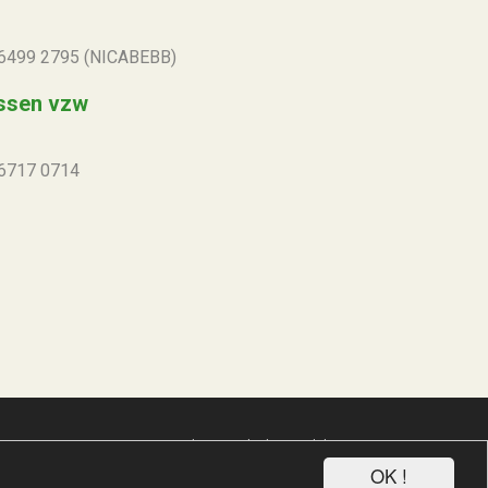
6499 2795 (NICABEBB)
ssen vzw
6717 0714
koen michielsen webdesign
OK !