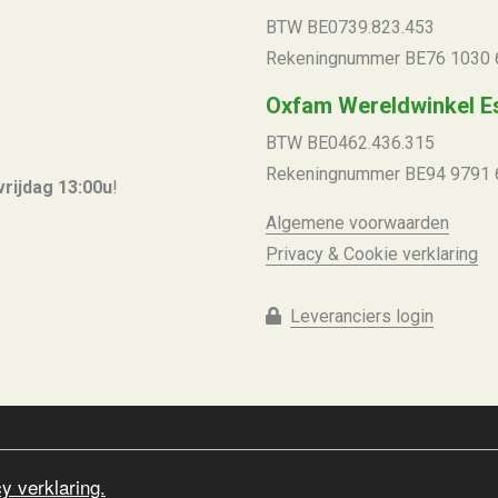
BTW BE
0739.823.453
Rekeningnummer
BE76 1030 
Oxfam Wereldwinkel E
BTW BE
0462.436.315
Rekeningnummer
BE94 9791 
vrijdag 13:00u
!
Algemene voorwaarden
Privacy & Cookie verklaring
Leveranciers login
y verklaring.